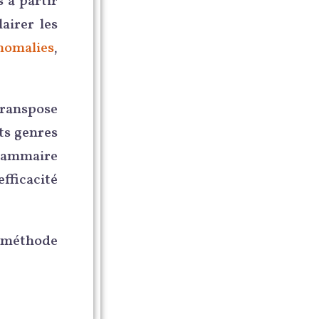
 à partir
airer les
nomalies
,
transpose
ts genres
 grammaire
fficacité
 méthode