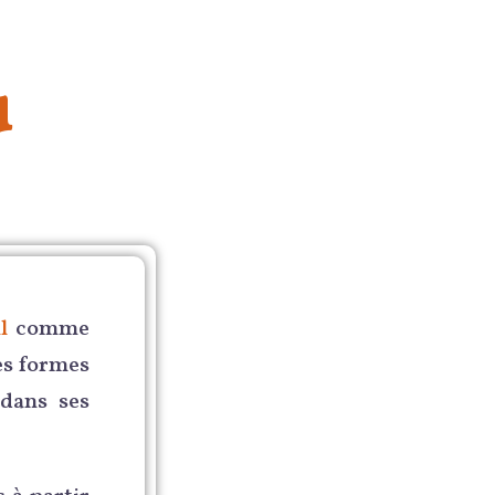
u
l
comme
les formes
 dans ses