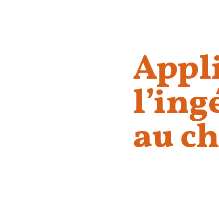
Appl
l’ing
au c