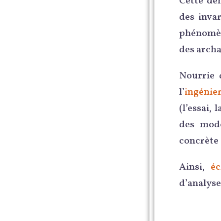
Cette dé
des invar
phénomèn
des archa
Nourrie 
l’
ingénier
(l’essai, 
des mode
concrète
Ainsi,
éc
d’analyse