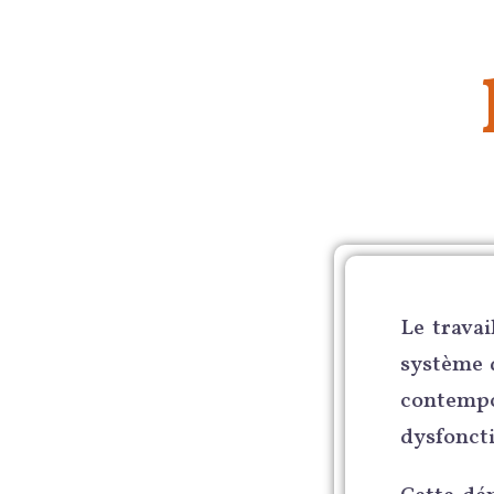
Le trava
système d
contemp
dysfonct