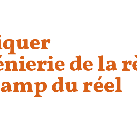
iquer
énierie de la r
hamp du réel