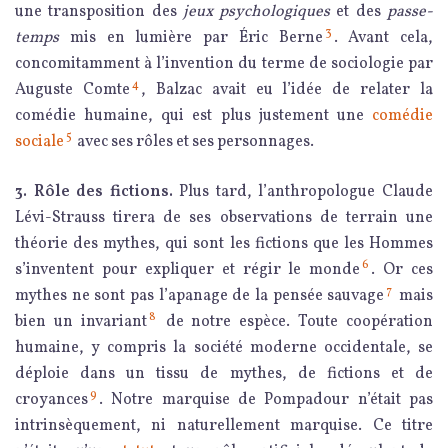
une transposition des
jeux psychologiques
et des
passe-
3
temps
mis en lumière par Éric Berne
. Avant cela,
concomitamment à l’invention du terme de sociologie par
4
Auguste Comte
, Balzac avait eu l’idée de relater la
comédie humaine, qui est plus justement une
comédie
5
sociale
avec ses rôles et ses personnages.
3. Rôle des fictions.
Plus tard, l’anthropologue Claude
Lévi-Strauss tirera de ses observations de terrain une
théorie des mythes, qui sont les fictions que les Hommes
6
s’inventent pour expliquer et régir le monde
. Or ces
7
mythes ne sont pas l’apanage de la pensée sauvage
mais
8
bien un invariant
de notre espèce. Toute coopération
humaine, y compris la société moderne occidentale, se
déploie dans un tissu de mythes, de fictions et de
9
croyances
. Notre marquise de Pompadour n’était pas
intrinsèquement, ni naturellement marquise. Ce titre