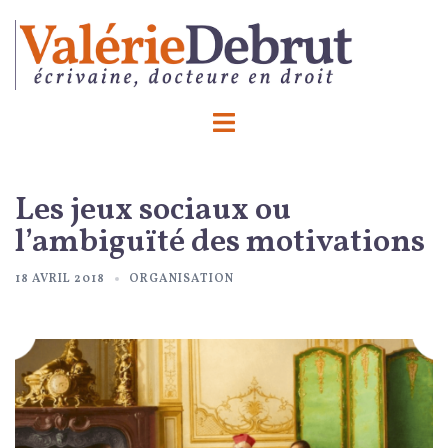
Aller
au
contenu
Ouvrir/fermer
le
menu
Les jeux sociaux ou
l’ambiguïté des motivations
18 AVRIL 2018
ORGANISATION