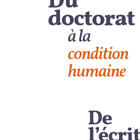
Du
doctorat
à la
condition
humaine
De
l’écri