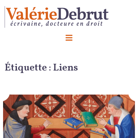
Aller
au
contenu
Ouvrir/fermer
le
menu
Étiquette :
Liens