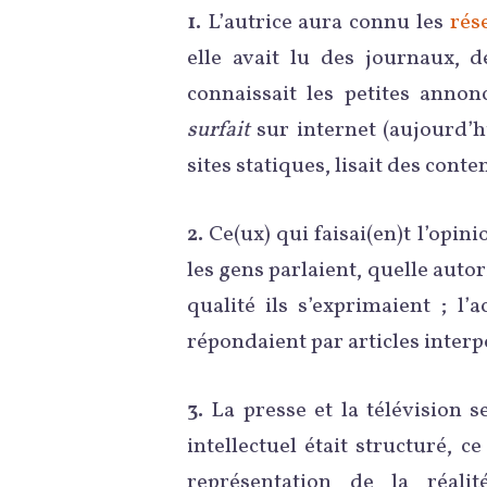
1.
L’autrice aura connu les
rés
elle avait lu des journaux, d
connaissait les petites annon
surfait
sur internet (aujourd’hu
sites statiques, lisait des conte
2.
Ce(ux) qui faisai(en)t l’opinio
les gens parlaient, quelle autori
qualité ils s’exprimaient ; l’
répondaient par articles interpo
3.
La presse et la télévision se
intellectuel était structuré, c
représentation de la réali