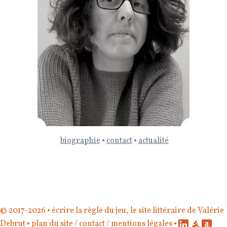
biographie
•
contact
•
actualité
© 2017-2026 •
écrire la règle du jeu
, le site littéraire de
Valérie
Debrut
•
plan du site
/
contact
/
mentions légales
•