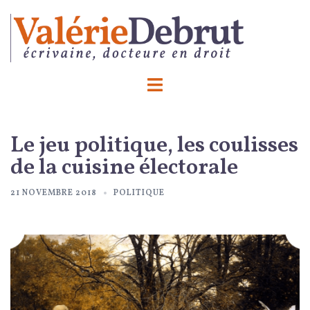
Aller
au
contenu
Ouvrir/fermer
le
menu
Le jeu politique, les coulisses
de la cuisine électorale
21 NOVEMBRE 2018
POLITIQUE