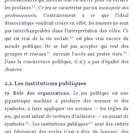
professionnels qui mettent tout en œuvre pour en exclure
35
les profanes
. Ce jeu se caractérise par un
monopole des
professionnels
. Contrairement à ce que l’idéal
démocratique voudrait croire en effet, les joueurs ne sont
pas interchangeables dans l’interprétation des rôles. Ce
36
qui est vrai de la vie sociale
est plus vrai encore du
monde politique. Ne se fait pas accepter qui veut des
37
38
groupes et réseaux
ouvrant l’accès aux postes visés
.
Dans la concurrence politique, il n’y a pas d’égalité des
chances.
2.2. Les institutions publiques
19. Rôle des organisations.
Le jeu politique est une
gigantesque machine à produire des normes et des
symboles, à faire appliquer ces normes — les règles du
jeu, qui sont autant de vecteurs d’influence — en jouant de
39
40
symboles
. Les institutions publiques
sont des entités
qui fabriquent des règles (c’est-à-dire du langage, des