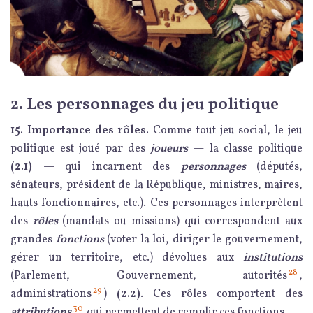
2. Les personnages du jeu politique
15. Importance des rôles.
Comme tout jeu social, le jeu
politique est joué par des
joueurs
— la classe politique
(2.1)
— qui incarnent des
personnages
(députés,
sénateurs, président de la République, ministres, maires,
hauts fonctionnaires, etc.). Ces personnages interprètent
des
rôles
(mandats ou missions) qui correspondent aux
grandes
fonctions
(voter la loi, diriger le gouvernement,
gérer un territoire, etc.) dévolues aux
institutions
28
(Parlement, Gouvernement, autorités
,
29
administrations
)
(2.2)
. Ces rôles comportent des
30
attributions
qui permettent de remplir ces fonctions.