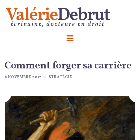
Aller
au
contenu
Ouvrir/fermer
le
menu
Comment forger sa carrière
8 NOVEMBRE 2017
STRATÉGIE