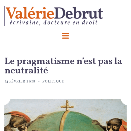
Aller
au
contenu
Ouvrir/fermer
le
menu
Le pragmatisme n’est pas la
neutralité
14 FÉVRIER 2018
POLITIQUE