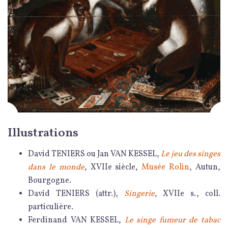
Illustrations
David TENIERS ou Jan VAN KESSEL,
Le jeu des singes
dans le monde
, XVIIe siècle,
Musée Rolin
, Autun,
Bourgogne.
David TENIERS (attr.),
Singerie
, XVIIe s., coll.
particulière.
Ferdinand VAN KESSEL,
Le singe fumeur de tabac